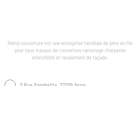
Rémy couverture est une entreprise familiale de père en fils
pour tous travaux de couverture ramonage charpente
etanchéité et ravalement de façade.
2 Rue Gambetta, 77210 Avon
remycouverture@gmail.com
06.38.64.62.09
09.67.41.39.21