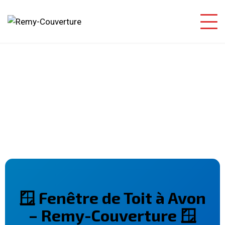
🪟 Fenêtre de Toit à Avon
– Remy-Couverture 🪟