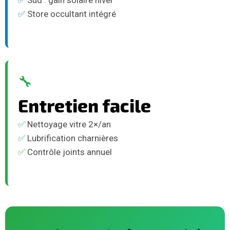
✅
Sud : gain solaire hiver
✅
Store occultant intégré
🔧
Entretien facile
✅
Nettoyage vitre 2×/an
✅
Lubrification charnières
✅
Contrôle joints annuel