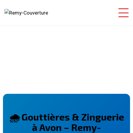
🌧️ Gouttières & Zinguerie
à Avon – Remy-