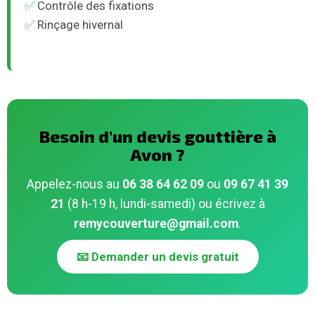
✅
Contrôle des fixations
✅
Rinçage hivernal
Besoin d’un devis gouttière à
Avon ?
Appelez-nous au
06 38 64 62 09
ou
09 67 41 39
21
(8 h-19 h, lundi-samedi) ou écrivez à
remycouverture@gmail.com
.
📧 Demander un devis gratuit